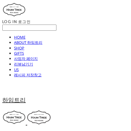
LOG IN
로그인
HOME
ABOUT 하임트리
SHOP
GIFTS
사업자 페이지
리뷰남기기
US
레시피 저장창고
하임트리