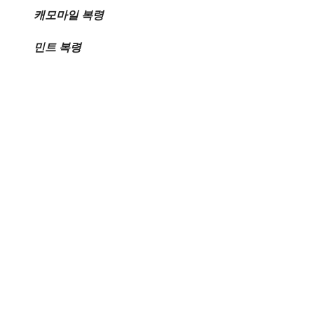
캐모마일 복령
민트 복령