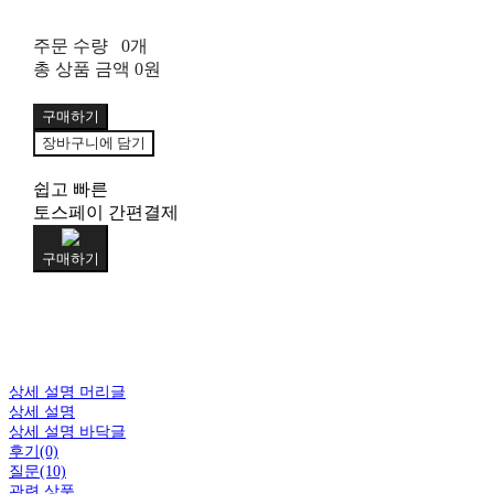
주문 수량
0개
총 상품 금액
0원
구매하기
장바구니에 담기
쉽고 빠른
토스페이 간편결제
구매하기
상세 설명 머리글
상세 설명
상세 설명 바닥글
후기(0)
질문(10)
관련 상품