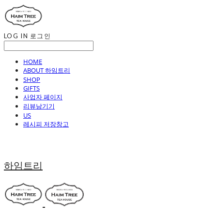
LOG IN
로그인
HOME
ABOUT 하임트리
SHOP
GIFTS
사업자 페이지
리뷰남기기
US
레시피 저장창고
하임트리