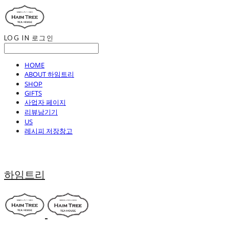
LOG IN
로그인
HOME
ABOUT 하임트리
SHOP
GIFTS
사업자 페이지
리뷰남기기
US
레시피 저장창고
하임트리