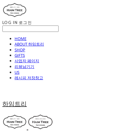
LOG IN
로그인
HOME
ABOUT 하임트리
SHOP
GIFTS
사업자 페이지
리뷰남기기
US
레시피 저장창고
하임트리